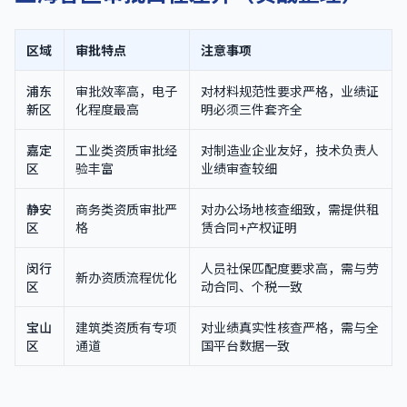
区域
审批特点
注意事项
浦东
审批效率高，电子
对材料规范性要求严格，业绩证
新区
化程度最高
明必须三件套齐全
嘉定
工业类资质审批经
对制造业企业友好，技术负责人
区
验丰富
业绩审查较细
静安
商务类资质审批严
对办公场地核查细致，需提供租
区
格
赁合同+产权证明
闵行
人员社保匹配度要求高，需与劳
新办资质流程优化
区
动合同、个税一致
宝山
建筑类资质有专项
对业绩真实性核查严格，需与全
区
通道
国平台数据一致