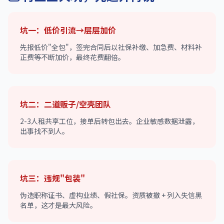
坑一：低价引流→层层加价
先报低价"全包"，签完合同后以社保补缴、加急费、材料补
正费等不断加价，最终花费翻倍。
坑二：二道贩子/空壳团队
2-3人租共享工位，接单后转包出去。企业敏感数据泄露，
出事找不到人。
坑三：违规"包装"
伪造职称证书、虚构业绩、假社保。资质被撤 + 列入失信黑
名单，这才是最大风险。