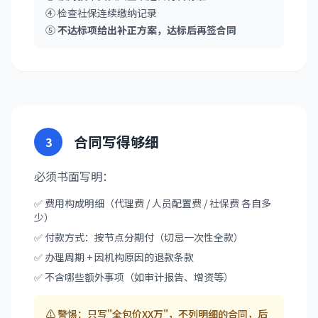
④ 检查社保连续缴纳记录
⑤
不达标项给出补正方案，达标后再签合同
合同写得够细
3
必须书面写明：
✅ 费用构成明细（代理费 / 人员配置费 / 社保费 各自多
少）
✅ 付款方式：按节点分期付（切忌一次性全款）
✅ 办理周期 + 因机构原因的退款条款
✅ 不含哪些额外事项（如审计报告、增资等）
⚠️ 警惕：只写"全包价XX万"，不列明细的合同，后