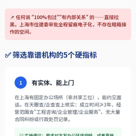
📌 任何说 "100%包过""有内部关系" 的——直接拉
黑。上海市住建委审批全程留痕电子化，不存在暗箱操
作的空间。
✅ 筛选靠谱机构的5个硬指标
有实体、能上门
1
在上海有固定办公场所（非共享工位），能约见面
谈。在天眼查/企查查上核实：成立时间≥3年、经
营范围含"工程咨询/企业管理/企业服务"、无大量
合同纠纷或行政处罚记录。
💡 实操建议：要求对方发办公环境视频，或者直接